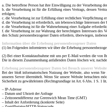
a. Die betroffene Person hat ihre Einwilligung zu der Verarbeitung 
b. die Verarbeitung ist für die Erfüllung eines Vertrags, dessen Ver
erfolgen;
c. die Verarbeitung ist zur Erfüllung einer rechtlichen Verpflichtung er
d. die Verarbeitung ist erforderlich, um lebenswichtige Interessen der
e. die Verarbeitung ist für die Wahrnehmung einer Aufgabe erforderlic
f. die Verarbeitung ist zur Wahrung der berechtigten Interessen des V
den Schutz personenbezogener Daten erfordern, überwiegen, insbeson
Information über die Erhebung personenbezogener Daten
(1) Im Folgenden informieren wir über die Erhebung personenbezoge
(2) Bei einer Kontaktaufnahme mit uns per E-Mail werden die von Ih
Die in diesem Zusammenhang anfallenden Daten löschen wir, nachdem d
Erhebung personenbezogener Daten bei Besuch unserer Website
Bei der bloß informatorischen Nutzung der Website, also wenn Sie s
unseren Server übermittelt. Wenn Sie unsere Website betrachten möch
Sicherheit zu gewährleisten (Rechtsgrundlage ist Art. 6 Abs. 1 S. 1 l
– IP-Adresse
– Datum und Uhrzeit der Anfrage
– Zeitzonendifferenz zur Greenwich Mean Time (GMT)
– Inhalt der Anforderung (konkrete Seite)
– Zugriffsstatus/HTTP-Statuscode