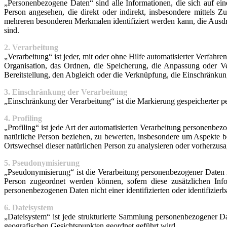
„Personenbezogene Daten“ sind alle Informationen, die sich auf eine 
Person angesehen, die direkt oder indirekt, insbesondere mitte
mehreren besonderen Merkmalen identifiziert werden kann, die Ausdruc
sind.
2. Verarbeitung
„Verarbeitung“ ist jeder, mit oder ohne Hilfe automatisierter Verfa
Organisation, das Ordnen, die Speicherung, die Anpassung oder V
Bereitstellung, den Abgleich oder die Verknüpfung, die Einschränkun
3. Einschränkung der Verarbeitung
„Einschränkung der Verarbeitung“ ist die Markierung gespeicherter p
4. Profiling
„Profiling“ ist jede Art der automatisierten Verarbeitung personenbe
natürliche Person beziehen, zu bewerten, insbesondere um Aspekte bez
Ortswechsel dieser natürlichen Person zu analysieren oder vorherzus
5. Pseudonymisierung
„Pseudonymisierung“ ist die Verarbeitung personenbezogener Daten i
Person zugeordnet werden können, sofern diese zusätzlichen Inf
personenbezogenen Daten nicht einer identifizierten oder identifizie
6. Dateisystem
„Dateisystem“ ist jede strukturierte Sammlung personenbezogener Da
geografischen Gesichtspunkten geordnet geführt wird.