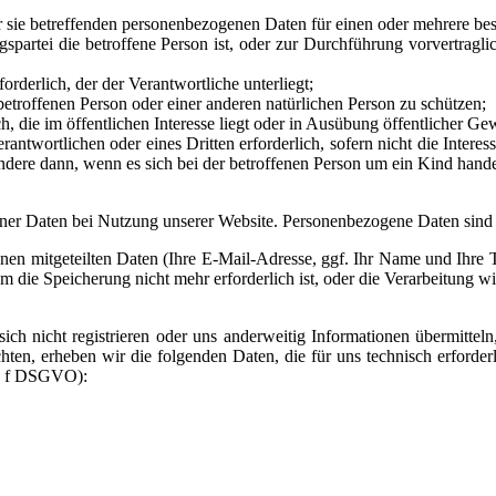
der sie betreffenden personenbezogenen Daten für einen oder mehrere 
tragspartei die betroffene Person ist, oder zur Durchführung vorvertrag
forderlich, der der Verantwortliche unterliegt;
 betroffenen Person oder einer anderen natürlichen Person zu schützen;
h, die im öffentlichen Interesse liegt oder in Ausübung öffentlicher Ge
erantwortlichen oder eines Dritten erforderlich, sofern nicht die Inter
dere dann, wenn es sich bei der betroffenen Person um ein Kind hande
ner Daten bei Nutzung unserer Website. Personenbezogene Daten sind 
nen mitgeteilten Daten (Ihre E-Mail-Adresse, ggf. Ihr Name und Ihre
ie Speicherung nicht mehr erforderlich ist, oder die Verarbeitung wir
ich nicht registrieren oder uns anderweitig Informationen übermitte
ten, erheben wir die folgenden Daten, die für uns technisch erforder
it. f DSGVO):