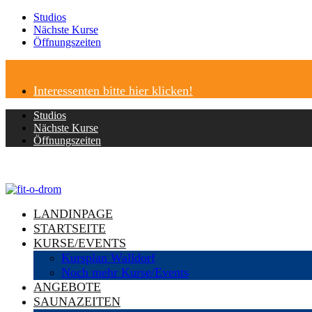
Studios
Nächste Kurse
Öffnungszeiten
Interessenten bitte hier klicken!
Studios
Nächste Kurse
Öffnungszeiten
LANDINPAGE
STARTSEITE
KURSE/EVENTS
Kursplan Walldorf
Noch mehr Kurse/Events
ANGEBOTE
SAUNAZEITEN