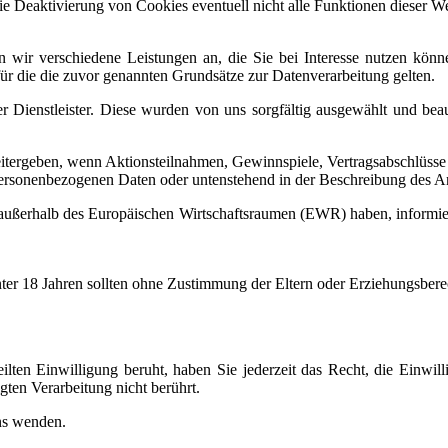
die Deaktivierung von Cookies eventuell nicht alle Funktionen dieser W
en wir verschiedene Leistungen an, die Sie bei Interesse nutzen kö
für die die zuvor genannten Grundsätze zur Datenverarbeitung gelten.
ner Dienstleister. Diese wurden von uns sorgfältig ausgewählt und b
eitergeben, wenn Aktionsteilnahmen, Gewinnspiele, Vertragsabschlüsse
personenbezogenen Daten oder untenstehend in der Beschreibung des A
aat außerhalb des Europäischen Wirtschaftsraumen (EWR) haben, informi
nter 18 Jahren sollten ohne Zustimmung der Eltern oder Erziehungsber
ilten Einwilligung beruht, haben Sie jederzeit das Recht, die Einwi
ten Verarbeitung nicht berührt.
uns wenden.