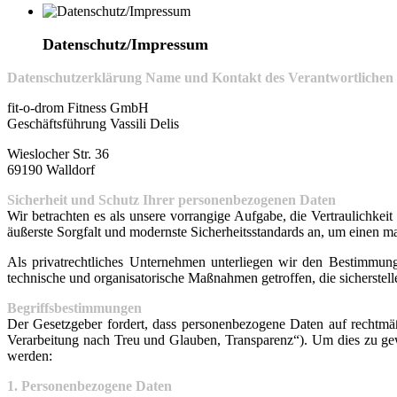
Datenschutz/Impressum
Datenschutzerklärung
Name und Kontakt des Verantwortlichen
fit-o-drom Fitness GmbH
Geschäftsführung Vassili Delis
Wieslocher Str. 36
69190 Walldorf
Sicherheit und Schutz Ihrer personenbezogenen Daten
Wir betrachten es als unsere vorrangige Aufgabe, die Vertraulichke
äußerste Sorgfalt und modernste Sicherheitsstandards an, um einen 
Als privatrechtliches Unternehmen unterliegen wir den Bestimm
technische und organisatorische Maßnahmen getroffen, die sicherstell
Begriffsbestimmungen
Der Gesetzgeber fordert, dass personenbezogene Daten auf rechtmäß
Verarbeitung nach Treu und Glauben, Transparenz“). Um dies zu gewä
werden:
1. Personenbezogene Daten