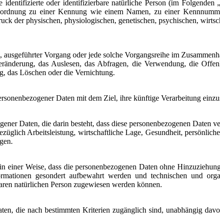
identifizierte oder identifizierbare natürliche Person (im Folgenden „b
ls Zuordnung zu einer Kennung wie einem Namen, zu einer Kennnumme
k der physischen, physiologischen, genetischen, psychischen, wirtschaft
hren, ausgeführter Vorgang oder jede solche Vorgangsreihe im Zusamme
eränderung, das Auslesen, das Abfragen, die Verwendung, die Offen
g, das Löschen oder die Vernichtung.
ersonenbezogener Daten mit dem Ziel, ihre künftige Verarbeitung einz
zogener Daten, die darin besteht, dass diese personenbezogenen Daten 
üglich Arbeitsleistung, wirtschaftliche Lage, Gesundheit, persönliche V
agen.
n einer Weise, dass die personenbezogenen Daten ohne Hinzuziehung z
ormationen gesondert aufbewahrt werden und technischen und organ
rbaren natürlichen Person zugewiesen werden können.
ten, die nach bestimmten Kriterien zugänglich sind, unabhängig davo